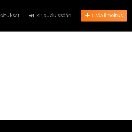
joitukset
Kirjaudu sisään
Lisää ilmoitus