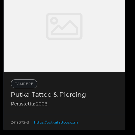
TAMPERE
Putka Tattoo & Piercing
Perustettu
: 2008
2419872-8
https://putkatattoos.com