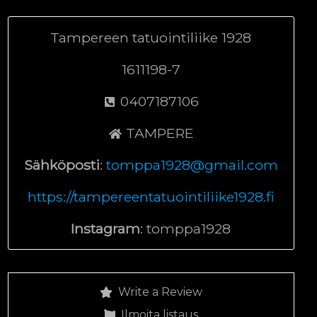
Tampereen tatuointiliike 1928
1611198-7
0407187106
TAMPERE
Sähköposti
:
tomppa1928@gmail.com
https://tampereentatuointiliike1928.fi
Instagram
: tomppa1928
Write a Review
Ilmoita listaus