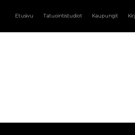
Etusivu
Tatuointistudiot
Kaupungit
Kir