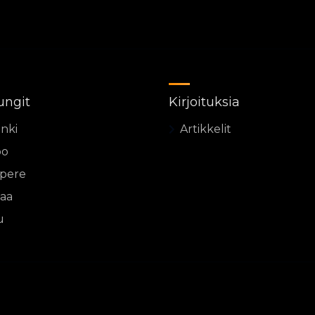
ungit
Kirjoituksia
inki
Artikkelit
oo
pere
aa
u