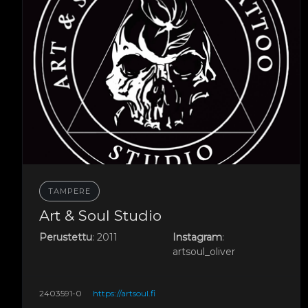
TAMPERE
Art & Soul Studio
Perustettu
: 2011
Instagram
:
artsoul_oliver
2403591-0
https://artsoul.fi