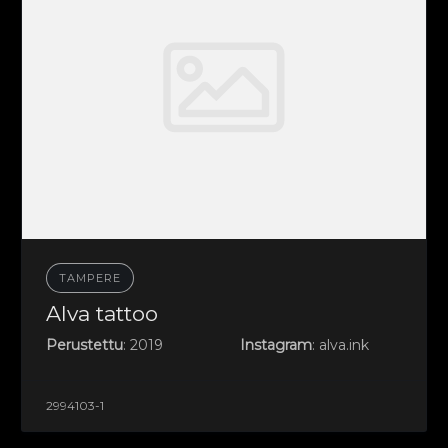
TAMPERE
Alva tattoo
Perustettu
: 2019
Instagram
: alva.ink
2994103-1