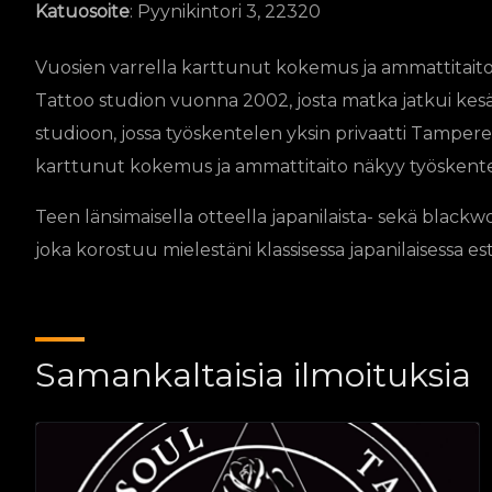
Katuosoite
: Pyynikintori 3, 22320
Vuosien varrella karttunut kokemus ja ammattitaito
Tattoo studion vuonna 2002, josta matka jatkui kesä
studioon, jossa työskentelen yksin privaatti Tamperee
karttunut kokemus ja ammattitaito näkyy työskentelys
Teen länsimaisella otteella japanilaista- sekä blackw
joka korostuu mielestäni klassisessa japanilaisessa est
Samankaltaisia ilmoituksia