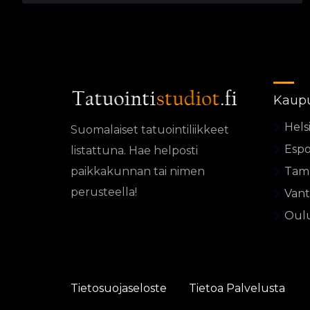
Kaup
Hels
Suomalaiset tatuointiliikkeet
Esp
listattuna. Hae helposti
paikkakunnan tai nimen
Tam
perusteella!
Vant
Oul
Tietosuojaseloste
Tietoa Palvelusta