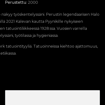
Perustettu
: 2000
 näkyy työskentelyssäni. Perustin legendaarisen Halo
llä 2021 Kalevan kautta Pyynikille nykyiseen
n tatuointiliikkeessä 1928:ssa. Vuosien varrella
säni, työtilassa ja hygieniassa.
ork tatuointityyliä. Tatuoinneissa kiehtoo ajattomuus,
etiikassa.