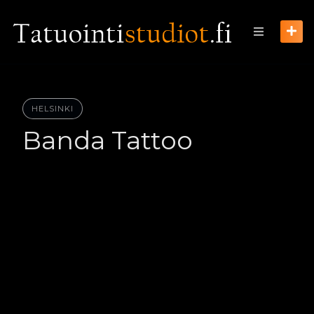
Skip
to
content
HELSINKI
Banda Tattoo