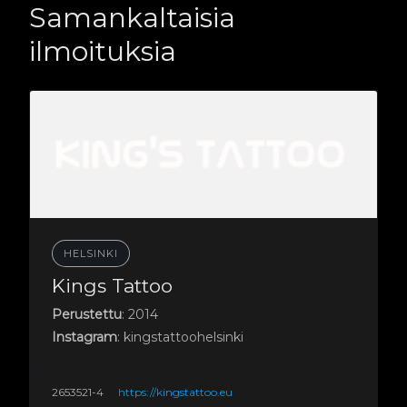
Samankaltaisia
ilmoituksia
HELSINKI
Kings Tattoo
Perustettu
: 2014
Instagram
: kingstattoohelsinki
2653521-4
https://kingstattoo.eu