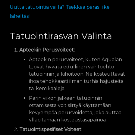
Uutta tatuointia vailla? Tsekkaa paras liike
läheltäsi!
Tatuointirasvan Valinta
Apteekin Perusvoiteet:
Apteekin perusvoiteet, kuten Aqualan
L, ovat hyvä ja edullinen vaihtoehto
tatuoinnin jälkihoitoon. Ne kosteuttavat
ihoa tehokkaasti ilman turhia hajusteita
tai kemikaaleja.
Parin viikon jälkeen tatuoinnin
ottamisesta voit siirtyä käyttämään
kevyempää perusvoidetta, joka auttaa
ylläpitämään kosteustasapainoa.
Tatuointispesifiset Voiteet: