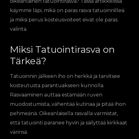
oikeanlainen tatuointirasva? Tässä artikkelissa
käymme läpi, mikä on paras rasva tatuoinnillesi
ja miksi perus kosteusvoiteet eivät ole paras
valinta.
Miksi Tatuointirasva on
Tärkeä?
Tatuoinnin jälkeen iho on herkkä ja tarvitsee
kosteutusta parantuakseen kunnolla.
Rasvaaminen auttaa estämään ruven
muodostumista, vähentää kutinaa ja pitää ihon
pehmeänä. Oikeanlaisella rasvalla varmistat,
että tatuointi paranee hyvin ja säilyttää kirkkaat
värinsä.