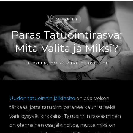
ARTIKKELIT
Paras Tatuointirasva:
Mitä Valita ja Miksi?
1 ELOKUUN, 2024
BY TATUOINTISTUDIOT
Uuden tatuoinnin jälkihoito
on esiarvoisen
tärkeää, jotta tatuointi paranee kauniisti sekä
värit pysyvät kirkkaina. Tatuoinnin rasvaaminen
on olennainen osa jälkihoitoa, mutta mikä on