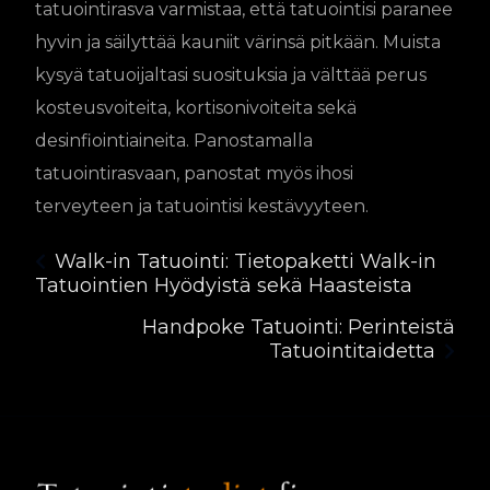
tatuointirasva varmistaa, että tatuointisi paranee
hyvin ja säilyttää kauniit värinsä pitkään. Muista
kysyä tatuoijaltasi suosituksia ja välttää perus
kosteusvoiteita, kortisonivoiteita sekä
desinfiointiaineita. Panostamalla
tatuointirasvaan, panostat myös ihosi
terveyteen ja tatuointisi kestävyyteen.
Walk-in Tatuointi: Tietopaketti Walk-in
Tatuointien Hyödyistä sekä Haasteista
Handpoke Tatuointi: Perinteistä
Tatuointitaidetta