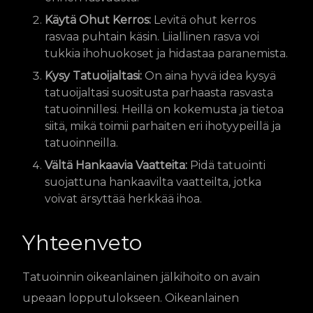
Käytä Ohut Kerros:
Levitä ohut kerros
rasvaa puhtain käsin. Liiallinen rasva voi
tukkia ihohuokoset ja hidastaa paranemista.
Kysy Tatuoijaltasi:
On aina hyvä idea kysyä
tatuoijaltasi suositusta parhaasta rasvasta
tatuoinnillesi. Heillä on kokemusta ja tietoa
siitä, mikä toimii parhaiten eri ihotyypeillä ja
tatuoinneilla.
Vältä Hankaavia Vaatteita:
Pidä tatuointi
suojattuna hankaavilta vaatteilta, jotka
voivat ärsyttää herkkää ihoa.
Yhteenveto
Tatuoinnin oikeanlainen jälkihoito on avain
upeaan lopputulokseen. Oikeanlainen