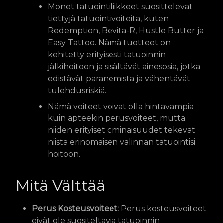
Monet tatuointiliikkeet suosittelevat
tiettyjä tatuointivoiteita, kuten
Redemption, Bevita-R, Hustle Butter ja
Easy Tattoo. Nämä tuotteet on
kehitetty erityisesti tatuoinnin
jälkihoitoon ja sisältävät ainesosia, jotka
edistävät paranemista ja vähentävät
tulehdusriskiä.
Nämä voiteet voivat olla hintavampia
kuin apteekin perusvoiteet, mutta
niiden erityiset ominaisuudet tekevät
niistä erinomaisen valinnan tatuointisi
hoitoon.
Mitä Välttää
Perus Kosteusvoiteet:
Perus kosteusvoiteet
eivät ole suositeltavia tatuoinnin